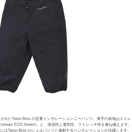
れたTeton Bros.の定番インサレーションニーパンツ。薄手の表地はスト
vo Extream ECO Stretch」と、保温性と通気性、ストレッチ性を兼ね
Teton Bros.のシェルパンツと連動するベンチレーションが活躍します。