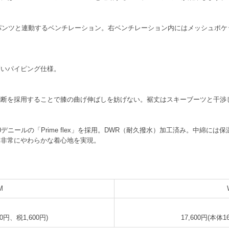
のシェルパンツと連動するベンチレーション。右ベンチレーション内にはメッシュ
高いパイピング仕様。
裁断を採用することで膝の曲げ伸ばしを妨げない。裾丈はスキーブーツと干渉
ルの「Prime flex」を採用。DWR（耐久撥水）加工済み。中綿には保温性の高い「V
、非常にやわらかな着心地を実現。
M
00円、税1,600円)
17,600円(本体1