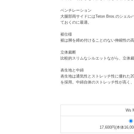
ベンチレーション
大腿部両サイドにはTeton Bros.
ておくのに最適。
裾仕様
裾は脚を締め付けることのない伸縮性の
立体裁断
比較的スリムなシルエットながら、立体
表生地と中綿
表生地は通気性とストレッチ性に優れた20デニー
を採用。中綿自体のストレッチ性が高く
Ws 
17,600円(本体16,0