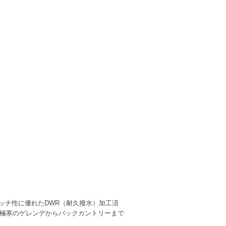
レッチ性に優れたDWR（耐久撥水）加工済
備えます。極寒のゲレンデからバックカントリーまで