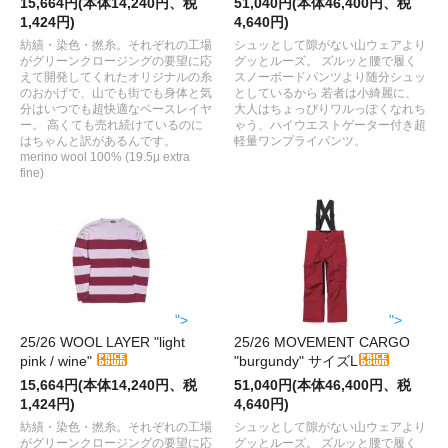
15,664円(本体14,240円、税
51,040円(本体46,400円、税
1,424円)
4,640円)
紡績・染色・撚糸。それぞれの工場
シュッとして隙がない山ウェアより
がグリーンクロージングの要望に応
グッとルーズ。 ズルッと腰で履く
えて開発してくれたオリジナルの糸
スノーボードパンツより随分シュッ
のおかげで、山でも街でも身体と気
としているから 若者は小綺麗に、
分はいつでも超快適なベースレイヤ
大人はちょっぴりワルっぽくなれち
ー。 高くても売れ続けているのに
ゃう、ハイウエストゲーター付き超
はちゃんと訳があるんです。
軽量ワンプライパンツ。
merino wool 100% (19.5μ extra
fine)
">
">
25/26 WOOL LAYER "light
25/26 MOVEMENT CARGO
pink / wine"
"burgundy" サイズL
15,664円(本体14,240円、税
51,040円(本体46,400円、税
1,424円)
4,640円)
紡績・染色・撚糸。それぞれの工場
シュッとして隙がない山ウェアより
がグリーンクロージングの要望に応
グッとルーズ。 ズルッと腰で履く