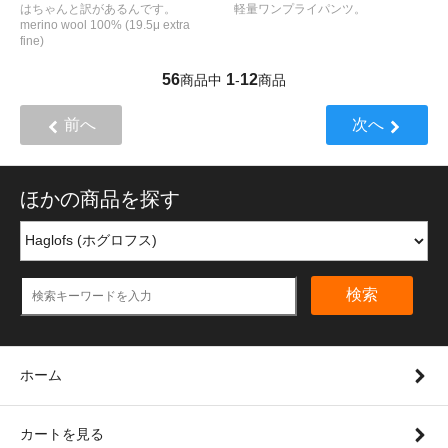
はちゃんと訳があるんです。
軽量ワンプライパンツ。
merino wool 100% (19.5μ extra
fine)
56
1
12
商品中
-
商品
前へ
次へ
ほかの商品を探す
検索
ホーム
カートを見る