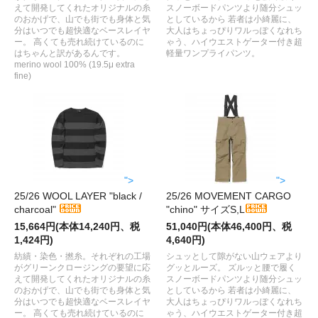
えて開発してくれたオリジナルの糸
スノーボードパンツより随分シュッ
のおかげで、山でも街でも身体と気
としているから 若者は小綺麗に、
分はいつでも超快適なベースレイヤ
大人はちょっぴりワルっぽくなれち
ー。 高くても売れ続けているのに
ゃう、ハイウエストゲーター付き超
はちゃんと訳があるんです。
軽量ワンプライパンツ。
merino wool 100% (19.5μ extra
fine)
">
">
25/26 WOOL LAYER "black /
25/26 MOVEMENT CARGO
charcoal"
"chino" サイズS,L
15,664円(本体14,240円、税
51,040円(本体46,400円、税
1,424円)
4,640円)
紡績・染色・撚糸。それぞれの工場
シュッとして隙がない山ウェアより
がグリーンクロージングの要望に応
グッとルーズ。 ズルッと腰で履く
えて開発してくれたオリジナルの糸
スノーボードパンツより随分シュッ
のおかげで、山でも街でも身体と気
としているから 若者は小綺麗に、
分はいつでも超快適なベースレイヤ
大人はちょっぴりワルっぽくなれち
ー。 高くても売れ続けているのに
ゃう、ハイウエストゲーター付き超