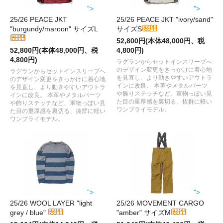
">
">
25/26 PEACE JKT
25/26 PEACE JKT "ivory/sand"
"burgundy/maroon" サイズL
サイズS
52,800円(本体48,000円、税
52,800円(本体48,000円、税
4,800円)
4,800円)
ラグランからセットインスリーブへ
のデザイン変更をきっかけに着心地
ラグランからセットインスリーブへ
を見直し、より動きやすいアウトラ
のデザイン変更をきっかけに着心地
インに改良。 本革やメタルパーツ
を見直し、より動きやすいアウトラ
や飾りステッチなど、軍物っぽい見
インに改良。 本革やメタルパーツ
た目の重厚感を裏切る、抜群に軽い
や飾りステッチなど、軍物っぽい見
ワンプライモデル。
た目の重厚感を裏切る、抜群に軽い
ワンプライモデル。
">
">
25/26 WOOL LAYER "light
25/26 MOVEMENT CARGO
grey / blue"
"amber" サイズM