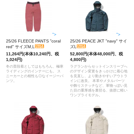
">
">
25/26 FLEECE PANTS "coral
25/26 PEACE JKT "navy" サイ
red" サイズM,L
ズL
11,264円(本体10,240円、税
52,800円(本体48,000円、税
1,024円)
4,800円)
冬の普段着としてはもちろん、極寒
ラグランからセットインスリーブへ
ライディングのインナーにも。 ス
のデザイン変更をきっかけに着心地
ニーカーとの相性も◎なイージーパ
を見直し、より動きやすいアウトラ
ンツ。
インに改良。 本革やメタルパーツ
や飾りステッチなど、軍物っぽい見
た目の重厚感を裏切る、抜群に軽い
ワンプライモデル。