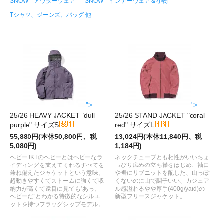
SNOW アウターウェア
SNOW インナーウェア＆小物
Tシャツ、ジーンズ、バッグ 他
">
">
25/26 HEAVY JACKET "dull
25/26 STAND JACKET "coral
purple" サイズS
red" サイズL
55,880円(本体50,800円、税
13,024円(本体11,840円、税
5,080円)
1,184円)
ヘビーJKTのヘビーとはヘビーなラ
ネックチューブとも相性がいいちょ
イディングを支えてくれるすべてを
っぴり広めの立ち襟をはじめ、袖口
兼ね備えたジャケットという意味。
や裾にリブニットを配した、山っぽ
超動きやすくてストームに強くて収
くないのに山で調子いい、カジュア
納力が高くて遠目に見ても”あっ、
ル感溢れるやや厚手(400g/yard)の
ヘビーだ”とわかる特徴的なシルエ
新型フリースジャケット。
ットを持つフラッグシップモデル。