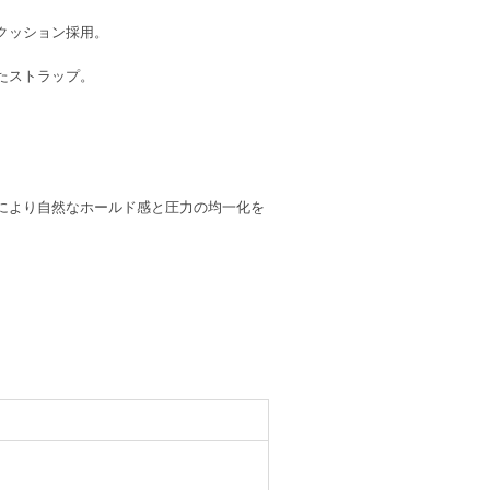
クッション採用。
たストラップ。
れにより自然なホールド感と圧力の均一化を