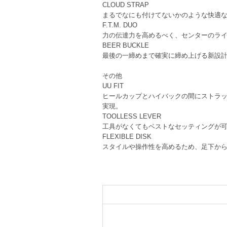
CLOUD STRAP
まるでなにも付けてないかのような快適
F.T.M. DUO
力の伝達力を高めるべく、センターのラ
BEER BUCKLE
最後の一締めまで確実に締め上げる新設
その他
UU FIT
ヒールカップとハイバックの間にストラッ
実現。
TOOLLESS LEVER
工具がなくてもベストなセッティングが
FLEXIBLE DISK
スタイルや操作性を高めるため、足下か