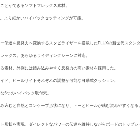
ることができるソフトフレックス素材。
する。より細かいハイバックセッティングが可能。
ー伝達を反発力へ変換するスタビライザーを搭載したFLUXの新世代スタン
フレックス。あらゆるライディングシーンに対応。
ある素材、外側には踏み込みやすく反発力の高い素材を採用した。
サイド、ヒールサイトそれぞれの調整が可能な可動式クッション。
な5つのハイバック取付穴。
踏み込むと自然とコンケーブ形状になり、トーとヒールが踏む混みやすくなる
ット形状を実現。ダイレクトなパワーの伝達を維持しながらボードのトップシ