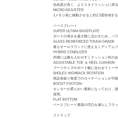
自由度が高く、よりスタイリッシュに滑
MICRO ADJUSTER
1メモリ前に移動させると約2.5度前傾
ベースプレート
SUPER ULTIMA BASEPLATE
ボードの弾きを最大限に活かすため、パワ
GLASS REINFORCED TOUGH GRADE
最もオールラウンドに使えるミディアム
HYBRID STABILIZER
内側には膝を入れやすくクッション性の
ADJUSTABLE TOE ＆ HEEL CUSHION
ブーツサイズやボード幅に合わせてトー
5HOLES HIGHBACK ROTATION
両足前振り角度でのローテーションが可能
BOOST FOOTON+
センターが柔らかい素材になっており、
採用。
FLAT BOTTOM
ベースプレート裏面の凹凸を減らしフラ
ストラップ