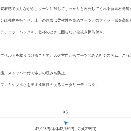
な装着感でありながら、ターンに対してしっかりと反発してくれる新素材発砲
インは強度を持たせ、上下の両端は柔軟性を高めブーツとのフィット感を高め
計ラチェットバックル。乾杯のときに困らない栓抜き機能付き。
プベルトを取りつけることで、360°方向からブーツ包み込むシステム。こ
可能。ストッパー付でネジの緩みも防止。
らフレキシブルさを出す柔軟性のあるロータリーディスク。
XS
47,025円(本体42,750円、税4,275円)