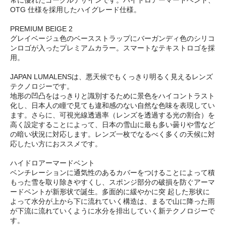
常に優れたゴーグルデザインです。ハイドロアーマードベント、
OTG 仕様を採用したハイグレード仕様。
PREMIUM BEIGE 2
グレイベージュ色のベースストラップにバーガンディ色のシリコ
ンロゴが入ったプレミアムカラー。スマートなテキストロゴを採
用。
JAPAN LUMALENSは、悪天候でもくっきり明るく見えるレンズ
テクノロジーです。
地形の凹凸をはっきりと識別するために景色をハイコントラスト
化し、日本人の瞳で見ても違和感のない自然な色味を表現してい
ます。さらに、可視光線透過率（レンズを透過する光の割合）を
高く設定することによって、日本の雪山に最も多い曇りや雪など
の暗い状況に対応します。レンズ一枚でなるべく多くの天候に対
応したい方におススメです。
ハイドロアーマードベント
ベンチレーションに通気性のあるカバーをつけることによって積
もった雪を取り除きやすくし、スポンジ部分の破損を防ぐアーマ
ードベントが新形状で誕生。多面的に緩やかに突 起した形状に
よって水分が上から下に流れていく構造は、まるで山に降った雨
が下流に流れていくように水分を排出していく新テクノロジーで
す。