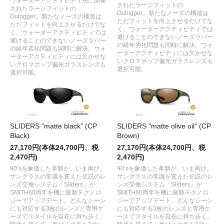
ウォーターアクティビティ用に開発
されたラージフィットの
されたラージフィットの
Outrigger。新たなノーズの構造は
Outrigger。新たなノーズの構造は
ただフィットを向上させるだけでな
ただフィットを向上させるだけでな
く、ウォーターアクティビティでは
く、ウォーターアクティビティでは
避けることのできないノーズラバー
避けることのできないノーズラバー
の経年劣化問題も同時に解決。ウォ
の経年劣化問題も同時に解決。ウォ
ーターアクティビティには欠かせな
ーターアクティビティには欠かせな
いクロマポップ偏光ガラスレンズも
いクロマポップ偏光ガラスレンズも
選択可能。
選択可能。
SLIDERS "matte black" (CP
SLIDERS "matte olive oil" (CP
Black)
Brown)
27,170円(本体24,700円、税
27,170円(本体24,700円、税
2,470円)
2,470円)
90’sを象徴した革新が、いま再び。
90’sを象徴した革新が、いま再び。
サングラスの常識を変えた伝説のレ
サングラスの常識を変えた伝説のレ
ンズ交換システム「Sliders」が
ンズ交換システム「Sliders」が
SMITH60周年を機に最新テクノロ
SMITH60周年を機に最新テクノロ
ジーでアップデート。どんなシーン
ジーでアップデート。どんなシーン
にも対応する3枚のレンズと専用ケ
にも対応する3枚のレンズと専用ケ
ースでスタイルを自在に持ち歩く。
ースでスタイルを自在に持ち歩く。