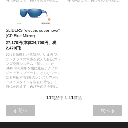
時代を超えて、再びその名を刻む。
時代を超えて、再びその名を刻む。
SLIDERS "electric supernova"
(CP Blue Mirror)
27,170円(本体24,700円、税
2,470円)
90’sを象徴した革新が、いま再び。
サングラスの常識を変えた伝説のレ
ンズ交換システム「Sliders」が
SMITH60周年を機に最新テクノロ
ジーでアップデート。どんなシーン
にも対応する3枚のレンズと専用ケ
ースでスタイルを自在に持ち歩く。
時代を超えて、再びその名を刻む。
11
1
11
商品中
-
商品
前へ
次へ